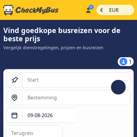
|
|
€
EUR
Vind goedkope busreizen voor de
beste prijs
Vergelijk dienstregelingen, prijzen en busreizen
1