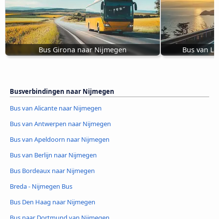
Bus Girona naar Nijmegen
Bus van L
Busverbindingen naar Nijmegen
Bus van Alicante naar Nijmegen
Bus van Antwerpen naar Nijmegen
Bus van Apeldoorn naar Nijmegen
Bus van Berlijn naar Nijmegen
Bus Bordeaux naar Nijmegen
Breda - Nijmegen Bus
Bus Den Haag naar Nijmegen
Bus naar Dortmund van Nijmegen