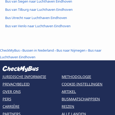
Bus van Siegen naar Luchthaven Eindhoven
Bus van Tilburg naar Luchthaven Eindhoven
Bus Utrecht naar Luchthaven Eindhoven
Bus van Venlo naar Luchthaven Eindhoven
CheckMyBus
›
Bussen in Nederland
›
Bus naar Nijmegen
›
Bus naar
Luchthaven Eindhoven
JURIDISCHE INFORMATIE
METHODOLOGIE
PRIVACYBELEID
COOKIE-INSTELLINGEN
OVER ONS
ARTIKEL
PERS
BUSMAATSCHAPPIJEN
CARRIÈRE
REIZEN
PARTNERS
ALLE LANDEN