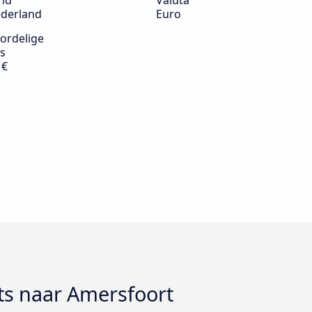
nd
Valuta
derland
Euro
ordelige
s
 €
ts naar Amersfoort