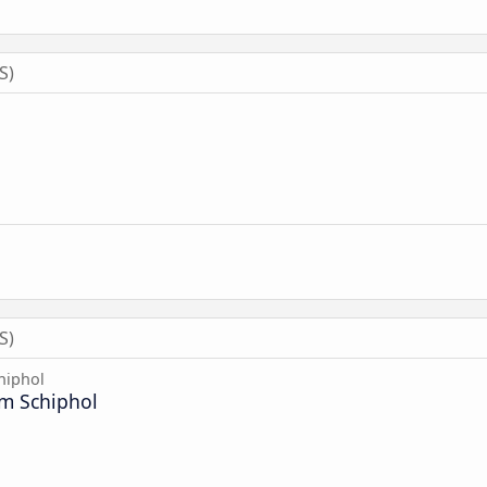
S)
S)
hiphol
m Schiphol