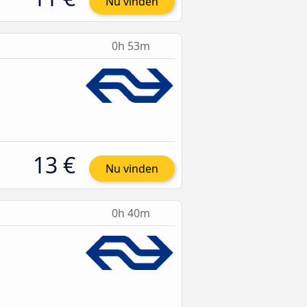
Nu vinden
0h 53m
13 €
Nu vinden
0h 40m