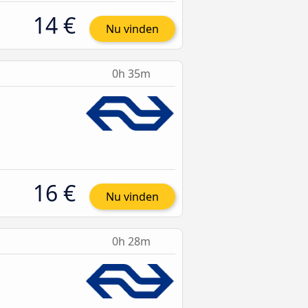
14 €
Nu vinden
0h 35m
16 €
Nu vinden
0h 28m