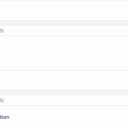
S)
S)
tion