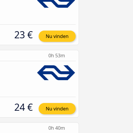
23 €
Nu vinden
0h 53m
24 €
Nu vinden
0h 40m