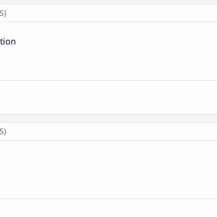
S)
tion
S)