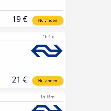
19 €
Nu vinden
1h 4m
21 €
Nu vinden
1h 16m