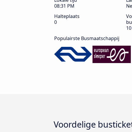
Lokale tijd
La
08:31 PM
Ne
Halteplaats
Vo
0
bu
10
Populairste Busmaatschappij
Voordelige busticke