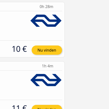
0h 28m
10 €
Nu vinden
1h 4m
11 €