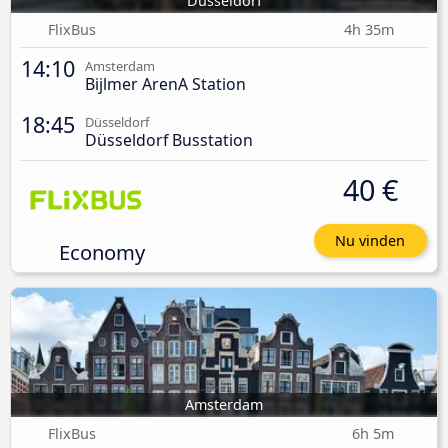
Düsseldorf
FlixBus
4h 35m
14:10
Amsterdam
Bijlmer ArenA Station
18:45
Düsseldorf
Düsseldorf Busstation
40 €
Nu vinden
Economy
Amsterdam
FlixBus
6h 5m