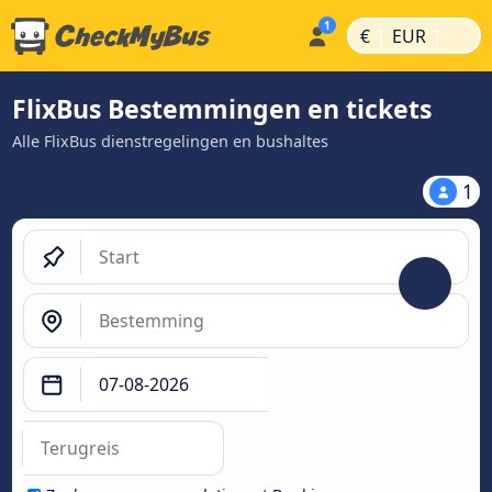
|
|
€
EUR
FlixBus Bestemmingen en tickets
Alle FlixBus dienstregelingen en bushaltes
1