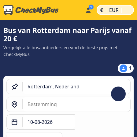
|
|
€
EUR
Bus van Rotterdam naar Parijs vanaf
20 €
Vergelijk alle busaanbieders en vind de beste prijs met
CheckMyBus
1