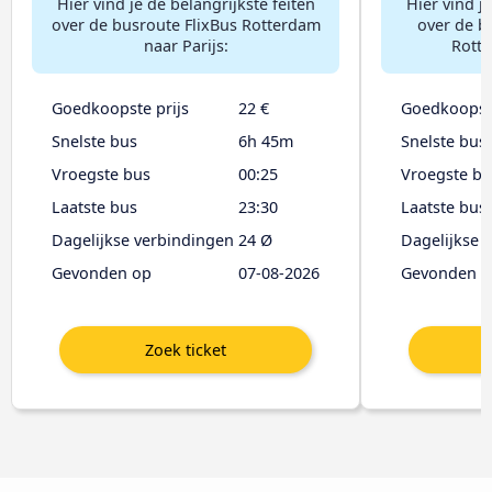
Hier vind je de belangrijkste feiten
Hier vind je
over de busroute FlixBus Rotterdam
over de b
naar Parijs:
Rotte
Goedkoopste prijs
22 €
Goedkoopste
Snelste bus
6h 45m
Snelste bus
Vroegste bus
00:25
Vroegste bu
Laatste bus
23:30
Laatste bus
Dagelijkse verbindingen
24 Ø
Dagelijkse 
Gevonden op
07-08-2026
Gevonden o