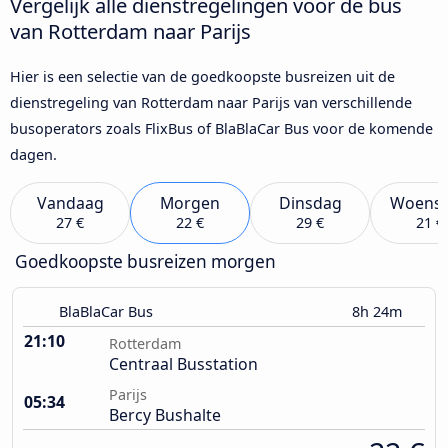
Vergelijk alle dienstregelingen voor de bus
van Rotterdam naar Parijs
Hier is een selectie van de goedkoopste busreizen uit de
dienstregeling van Rotterdam naar Parijs van verschillende
busoperators zoals FlixBus of BlaBlaCar Bus voor de komende
dagen.
Vandaag
Morgen
Dinsdag
Woens
27 €
22 €
29 €
21 €
Goedkoopste busreizen morgen
BlaBlaCar Bus
8h 24m
21:10
Rotterdam
Centraal Busstation
Parijs
05:34
Bercy Bushalte