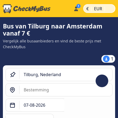
|
|
€
EUR
Bus van Tilburg naar Amsterdam
vanaf 7 €
Vergelijk alle busaanbieders en vind de beste prijs met
CheckMyBus
1