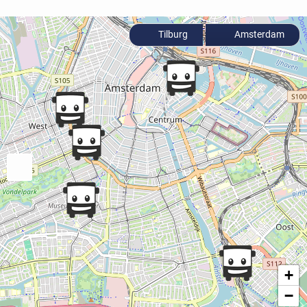
Tilburg
Amsterdam
+
−