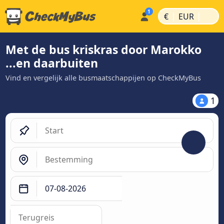
|
|
€
EUR
Met de bus kriskras door Marokko
...en daarbuiten
Vind en vergelijk alle busmaatschappijen op CheckMyBus
1