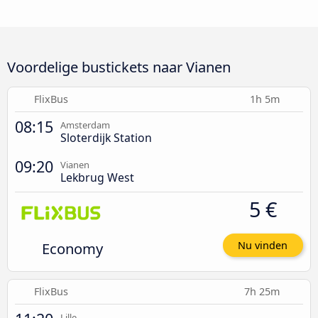
Voordelige bustickets naar Vianen
FlixBus
1h 5m
08:15
Amsterdam
Sloterdijk Station
09:20
Vianen
Lekbrug West
5 €
Economy
Nu vinden
FlixBus
7h 25m
Lille