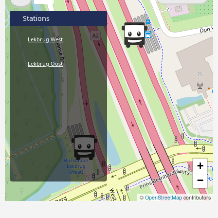
Stations
Lekbrug West
Lekbrug Oost
+
−
©
OpenStreetMap
contributors