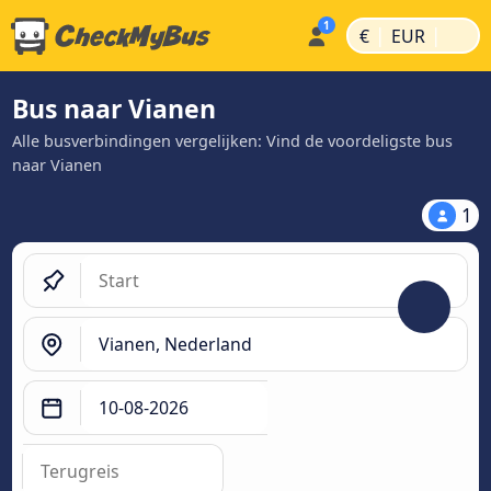
|
|
€
EUR
Bus naar Vianen
Alle busverbindingen vergelijken: Vind de voordeligste bus
naar Vianen
1