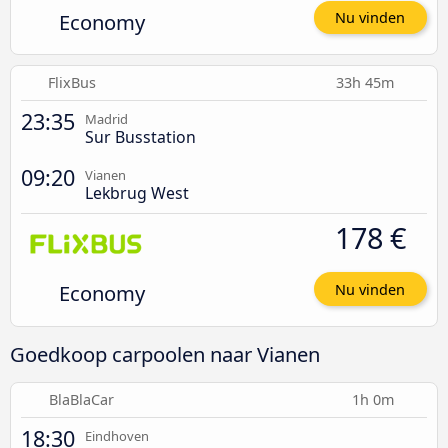
Economy
Nu vinden
FlixBus
33h 45m
23:35
Madrid
Sur Busstation
09:20
Vianen
Lekbrug West
178 €
Economy
Nu vinden
Goedkoop carpoolen naar Vianen
BlaBlaCar
1h 0m
18:30
Eindhoven