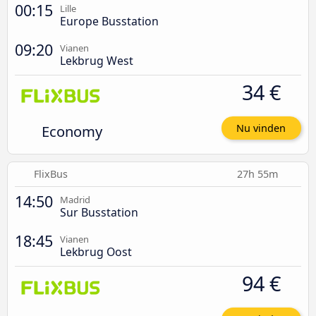
00:15
Lille
Europe Busstation
09:20
Vianen
Lekbrug West
34 €
Economy
Nu vinden
FlixBus
27h 55m
14:50
Madrid
Sur Busstation
18:45
Vianen
Lekbrug Oost
94 €