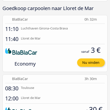
Goedkoop carpoolen naar Lloret de Mar
BlaBlaCar
0h 32m
11:10
Luchthaven Girona–Costa Brava
11:40
Lloret de Mar
3 €
vanaf
Economy
Nu vinden
BlaBlaCar
3h 30m
08:30
Toulouse
12:00
Lloret de Mar
30 €