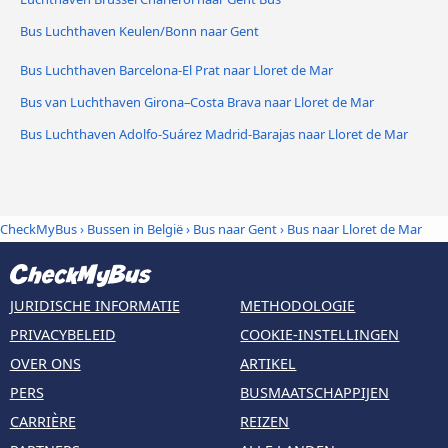
Bus Luchthaven Keulen/Bonn naar Gent
Bus Luchthaven Barcelona-El Prat naar Lloret de Mar
Bus van Luchthaven Girona–Costa Brava naar Lloret de Mar
Bus Luchthaven Adolfo-Suárez Madrid-Barajas naar Lloret de Mar
CheckMyBus
›
Bussen in België
›
Bus naar Gent
›
Bus naar Lloret de Mar
JURIDISCHE INFORMATIE
METHODOLOGIE
PRIVACYBELEID
COOKIE-INSTELLINGEN
OVER ONS
ARTIKEL
PERS
BUSMAATSCHAPPIJEN
CARRIÈRE
REIZEN