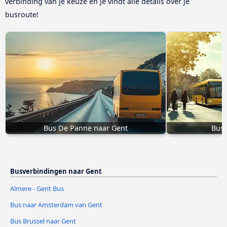
verbinding van je keuze en je vindt alle details over je
busroute!
Bus De Panne naar Gent
Bus 
Busverbindingen naar Gent
Almere - Gent Bus
Bus naar Amsterdam van Gent
Bus Brussel naar Gent