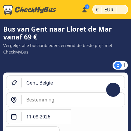
|
|
€
EUR
Bus van Gent naar Lloret de Mar
vanaf 69 €
Vergelijk alle busaanbieders en vind de beste prijs met
CheckMyBus
1