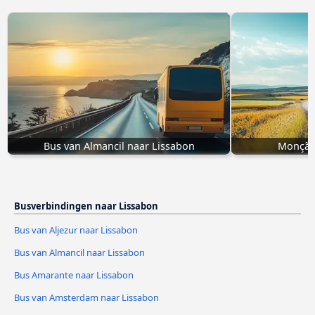
Bus van Almancil naar Lissabon
Monção
Busverbindingen naar Lissabon
Bus van Aljezur naar Lissabon
Bus van Almancil naar Lissabon
Bus Amarante naar Lissabon
Bus van Amsterdam naar Lissabon