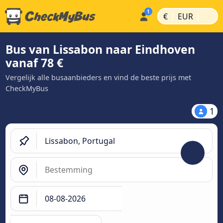
|
|
€
EUR
Bus van Lissabon naar Eindhoven
vanaf 78 €
Vergelijk alle busaanbieders en vind de beste prijs met
CheckMyBus
1