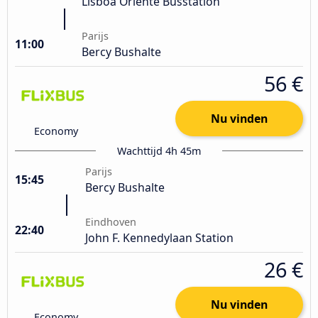
Lisboa Oriente Busstation
Parijs
11:00
Bercy Bushalte
56 €
Nu vinden
Economy
Wachttijd 4h 45m
Parijs
15:45
Bercy Bushalte
Eindhoven
22:40
John F. Kennedylaan Station
26 €
Nu vinden
Economy