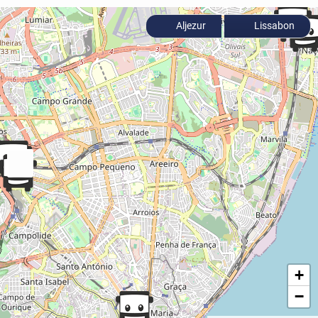
Aljezur
Lissabon
+
−