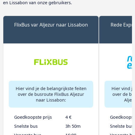
en Lissabon van onze gebruikers.
FlixBus var Aljezur naar Lissabon
Rede Expre
Hier vind je de belangrijkste feiten
Hier vind je
over de busroute FlixBus Aljezur
over de bu
naar Lissabon:
Aljez
Goedkoopste prijs
4 €
Goedkoopste
Snelste bus
3h 50m
Snelste bus