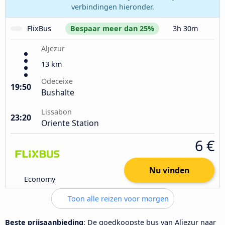
verbindingen hieronder.
FlixBus
Bespaar meer dan 25%
3h 30m
Aljezur
13 km
Odeceixe
19:50
Bushalte
Lissabon
23:20
Oriente Station
6 €
Nu vinden
Economy
Toon alle reizen voor morgen
Beste prijsaanbieding
: De goedkoopste bus van Aljezur naar