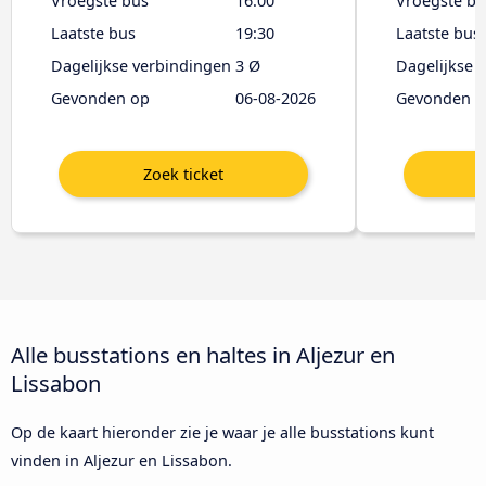
Vroegste bus
16:00
Vroegste bu
Laatste bus
19:30
Laatste bus
Dagelijkse verbindingen
3 Ø
Dagelijkse 
Gevonden op
06-08-2026
Gevonden o
Alle busstations en haltes in Aljezur en
Lissabon
Op de kaart hieronder zie je waar je alle busstations kunt
vinden in Aljezur en Lissabon.