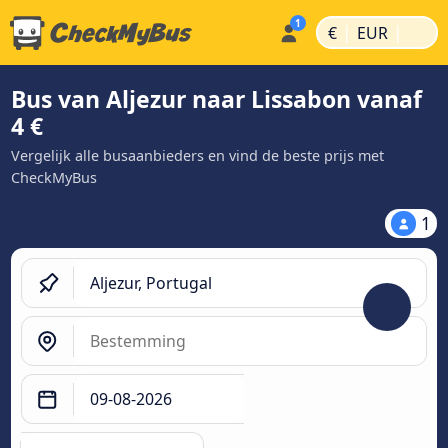
|
|
€
EUR
Bus van Aljezur naar Lissabon vanaf
4 €
Vergelijk alle busaanbieders en vind de beste prijs met
CheckMyBus
1