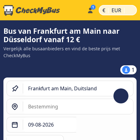
|
|
€
EUR
Bus van Frankfurt am Main naar
Düsseldorf vanaf 12 €
Vergelijk alle busaanbieders en vind de beste prijs met
CheckMyBus
1