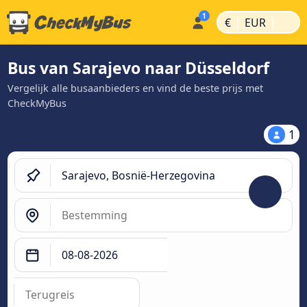
|
|
€
EUR
Bus van Sarajevo naar Düsseldorf
Vergelijk alle busaanbieders en vind de beste prijs met
CheckMyBus
1