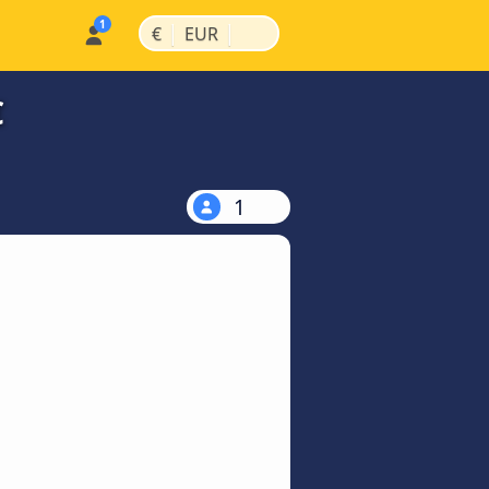
|
|
€
EUR
€
1