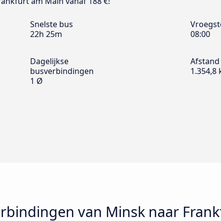
rankfurt am Main vanaf 188 €!
Snelste bus
Vroegst
22h 25m
08:00
Dagelijkse
Afstand
busverbindingen
1.354,8
1 Ø
bindingen van Minsk naar Frank