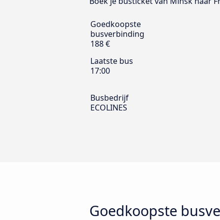
Boek je busticket van Minsk naar F
Goedkoopste
busverbinding
188 €
Laatste bus
17:00
Busbedrijf
ECOLINES
Goedkoopste busver