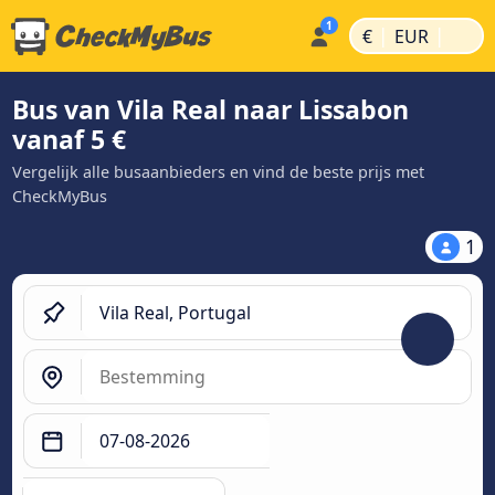
|
|
€
EUR
Bus van Vila Real naar Lissabon
vanaf 5 €
Vergelijk alle busaanbieders en vind de beste prijs met
CheckMyBus
1