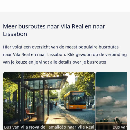
Meer busroutes naar Vila Real en naar
Lissabon
Hier volgt een overzicht van de meest populaire busroutes
naar Vila Real en naar Lissabon. Klik gewoon op de verbinding
van je keuze en je vindt alle details over je busroute!
Bus van Vila Nova de Famalicão naar Vila Real
Bus van 