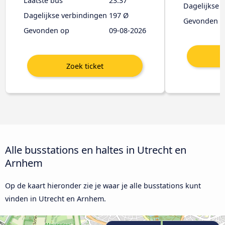
Laatste bus
23:37
Dagelijkse 
Dagelijkse verbindingen
197 Ø
Gevonden o
Gevonden op
09-08-2026
Alle busstations en haltes in Utrecht en
Arnhem
Op de kaart hieronder zie je waar je alle busstations kunt
vinden in Utrecht en Arnhem.