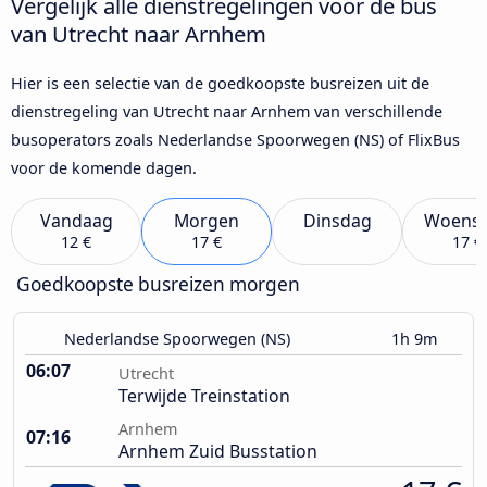
Vergelijk alle dienstregelingen voor de bus
van Utrecht naar Arnhem
Hier is een selectie van de goedkoopste busreizen uit de
dienstregeling van Utrecht naar Arnhem van verschillende
busoperators zoals Nederlandse Spoorwegen (NS) of FlixBus
voor de komende dagen.
Vandaag
Morgen
Dinsdag
Woens
12 €
17 €
17 €
Goedkoopste busreizen morgen
Nederlandse Spoorwegen (NS)
1h 9m
06:07
Utrecht
Terwijde Treinstation
Arnhem
07:16
Arnhem Zuid Busstation