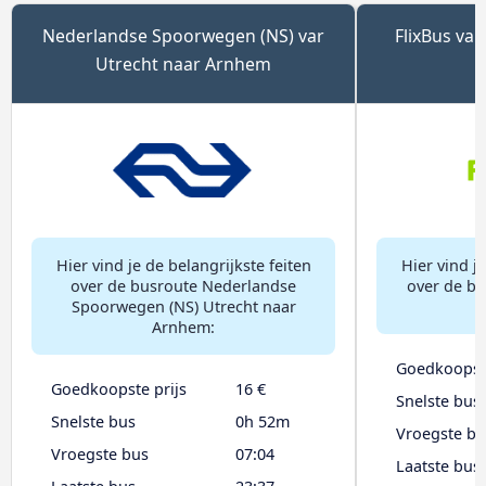
Nederlandse Spoorwegen (NS) var
FlixBus va
Utrecht naar Arnhem
Hier vind je de belangrijkste feiten
Hier vind je
over de busroute Nederlandse
over de bu
Spoorwegen (NS) Utrecht naar
Arnhem:
Goedkoopste
Goedkoopste prijs
16 €
Snelste bus
Snelste bus
0h 52m
Vroegste bu
Vroegste bus
07:04
Laatste bus