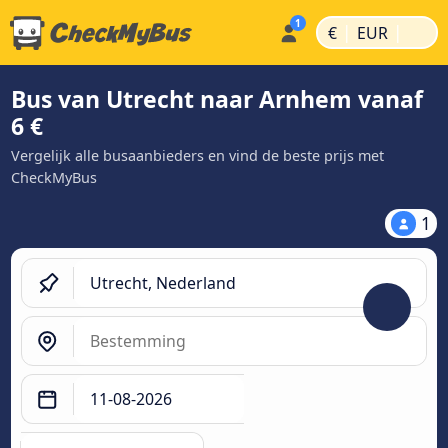
|
|
€
EUR
Bus van Utrecht naar Arnhem vanaf
6 €
Vergelijk alle busaanbieders en vind de beste prijs met
CheckMyBus
1