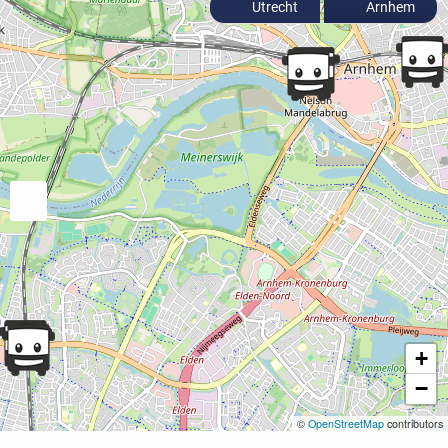
Utrecht
Arnhem
+
−
©
OpenStreetMap
contributors