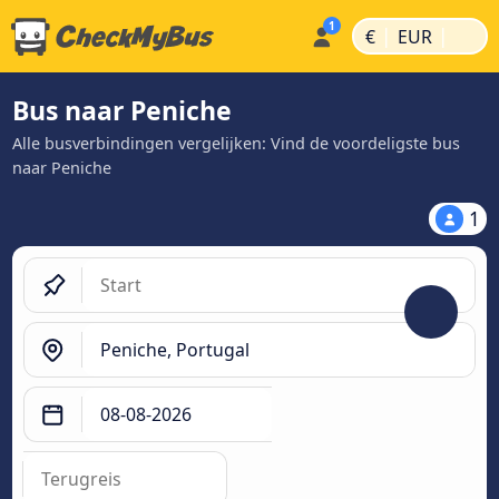
|
|
€
EUR
Bus naar Peniche
Alle busverbindingen vergelijken: Vind de voordeligste bus
naar Peniche
1