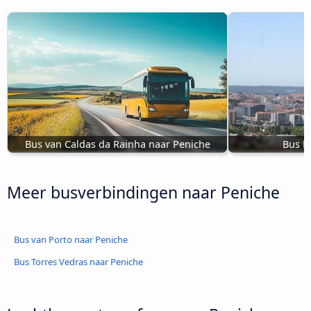
Bus van Caldas da Rainha naar Peniche
Bus L
Meer busverbindingen naar Peniche
Bus van Porto naar Peniche
Bus Torres Vedras naar Peniche