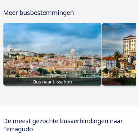
Meer busbestemmingen
Bus naar Lissabon
B
De meest gezochte busverbindingen naar
Ferragudo