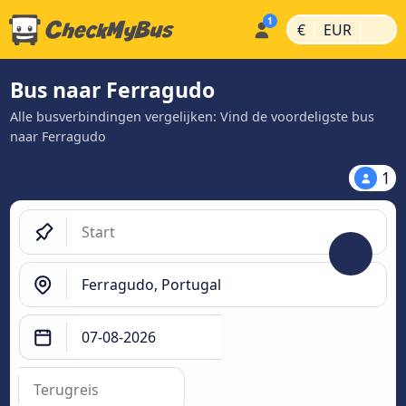
|
|
€
EUR
Bus naar Ferragudo
Alle busverbindingen vergelijken: Vind de voordeligste bus
naar Ferragudo
1