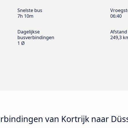
Snelste bus
Vroegst
7h 10m
06:40
Dagelijkse
Afstand
busverbindingen
249,3 k
1 Ø
bindingen van Kortrijk naar Düs