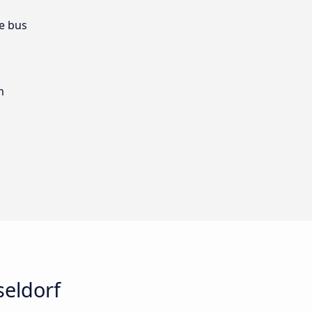
e bus
m
seldorf