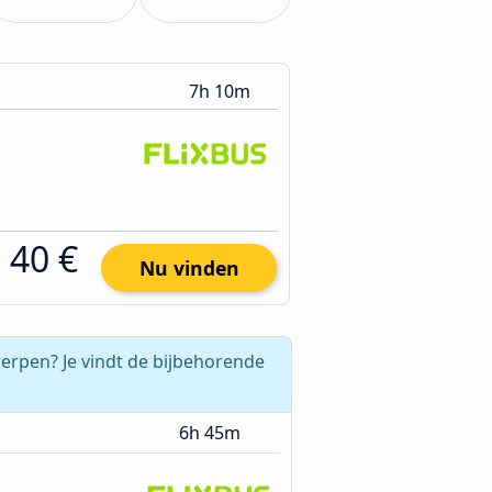
7h 10m
40 €
Nu vinden
twerpen? Je vindt de bijbehorende
6h 45m