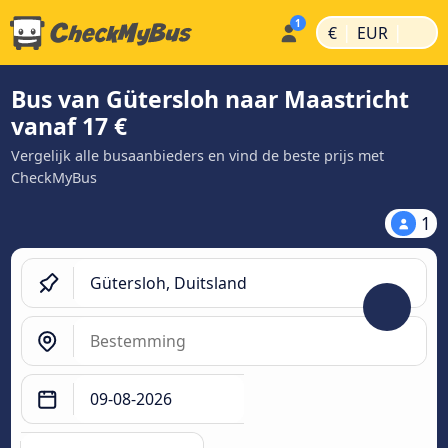
|
|
€
EUR
Bus van Gütersloh naar Maastricht
vanaf 17 €
Vergelijk alle busaanbieders en vind de beste prijs met
CheckMyBus
1