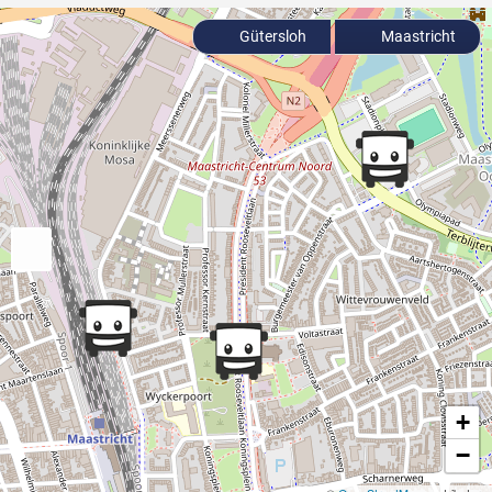
Gütersloh
Maastricht
+
−