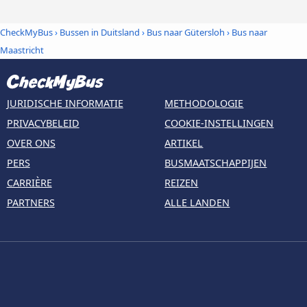
CheckMyBus
›
Bussen in Duitsland
›
Bus naar Gütersloh
›
Bus naar
Maastricht
JURIDISCHE INFORMATIE
METHODOLOGIE
PRIVACYBELEID
COOKIE-INSTELLINGEN
OVER ONS
ARTIKEL
PERS
BUSMAATSCHAPPIJEN
CARRIÈRE
REIZEN
PARTNERS
ALLE LANDEN