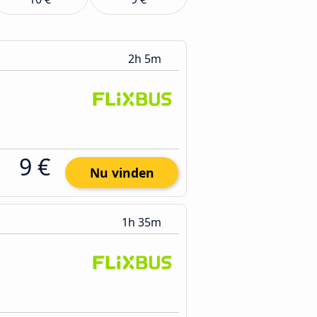
2h 5m
9 €
Nu vinden
1h 35m