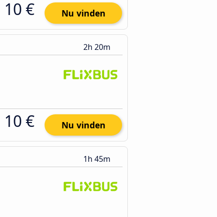
10 €
Nu vinden
2h 20m
10 €
Nu vinden
1h 45m