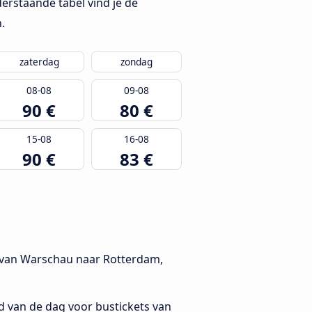
rstaande tabel vind je de
.
zaterdag
zondag
08-08
09-08
90 €
80 €
15-08
16-08
90 €
83 €
en van Warschau naar Rotterdam,
jd van de dag voor bustickets van