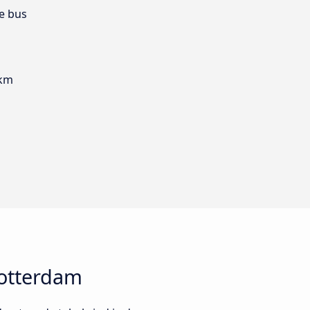
e bus
 km
otterdam