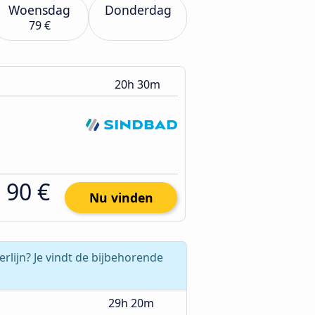
Woensdag
Donderdag
79 €
20h 30m
90 €
Nu vinden
rlijn? Je vindt de bijbehorende
29h 20m