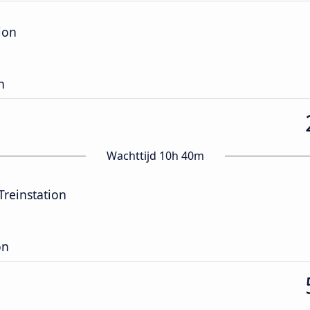
ion
n
Wachttijd 10h 40m
Treinstation
on