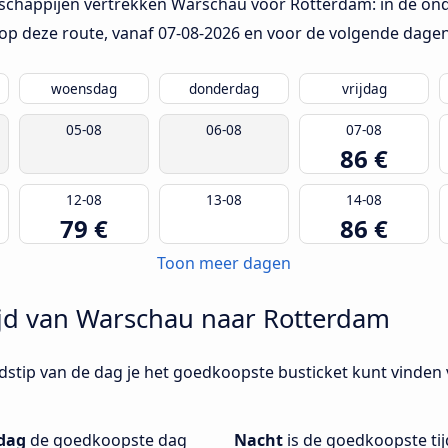
schappijen vertrekken Warschau voor Rotterdam: in de onde
op deze route, vanaf
07-08-2026
en voor de volgende dagen
woensdag
donderdag
vrijdag
05-08
06-08
07-08
86 €
12-08
13-08
14-08
79 €
86 €
Toon meer dagen
ijd van Warschau naar Rotterdam
ijdstip van de dag je het goedkoopste busticket kunt vind
dag
de goedkoopste dag
Nacht
is de goedkoopste ti