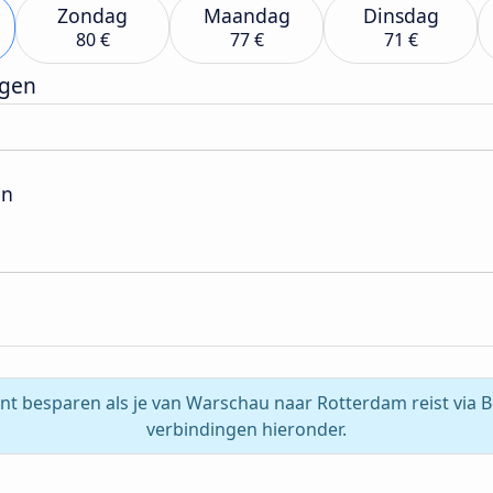
Zondag
Maandag
Dinsdag
80 €
77 €
71 €
rgen
on
unt besparen als je van Warschau naar Rotterdam reist via Be
verbindingen hieronder.