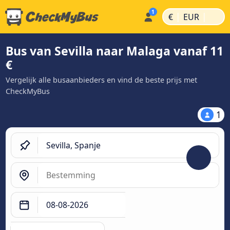
|
|
€
EUR
Bus van Sevilla naar Malaga vanaf 11
€
Vergelijk alle busaanbieders en vind de beste prijs met
CheckMyBus
1