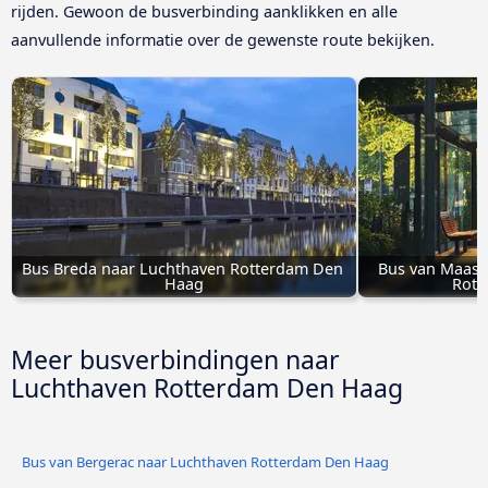
rijden. Gewoon de busverbinding aanklikken en alle
aanvullende informatie over de gewenste route bekijken.
Bus Breda naar Luchthaven Rotterdam Den 
Bus van Maasm
Haag
Rott
Meer busverbindingen naar
Luchthaven Rotterdam Den Haag
Bus van Bergerac naar Luchthaven Rotterdam Den Haag