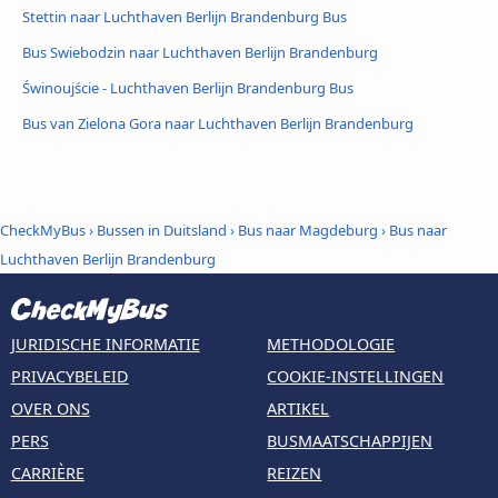
Stettin naar Luchthaven Berlijn Brandenburg Bus
Bus Swiebodzin naar Luchthaven Berlijn Brandenburg
Świnoujście - Luchthaven Berlijn Brandenburg Bus
Bus van Zielona Gora naar Luchthaven Berlijn Brandenburg
CheckMyBus
›
Bussen in Duitsland
›
Bus naar Magdeburg
›
Bus naar
Luchthaven Berlijn Brandenburg
JURIDISCHE INFORMATIE
METHODOLOGIE
PRIVACYBELEID
COOKIE-INSTELLINGEN
OVER ONS
ARTIKEL
PERS
BUSMAATSCHAPPIJEN
CARRIÈRE
REIZEN