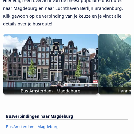
Hier volgt een overzicht van de meest populaire busroutes
naar Magdeburg en naar Luchthaven Berlijn Brandenburg.
Klik gewoon op de verbinding van je keuze en je vindt alle
details over je busroute!
Bus Amsterdam - Magdeburg
Hannove
Busverbindingen naar Magdeburg
Bus Amsterdam - Magdeburg