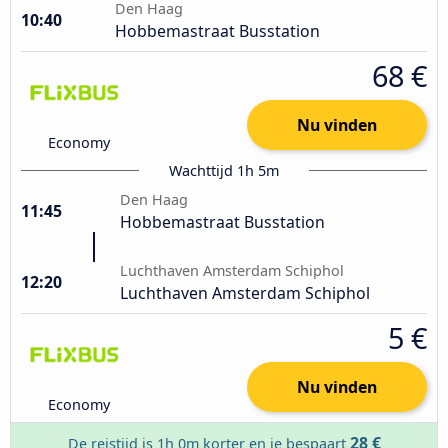
Den Haag
10:40
Hobbemastraat Busstation
68 €
Nu vinden
Economy
Wachttijd 1h 5m
Den Haag
11:45
Hobbemastraat Busstation
Luchthaven Amsterdam Schiphol
12:20
Luchthaven Amsterdam Schiphol
5 €
Nu vinden
Economy
28 €
De reistijd is 1h 0m korter en je bespaart