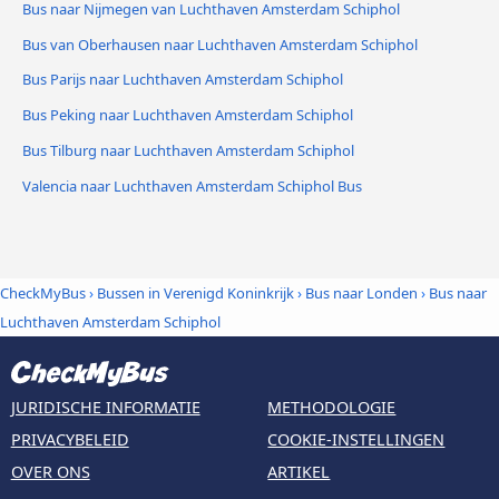
Bus naar Nijmegen van Luchthaven Amsterdam Schiphol
Bus van Oberhausen naar Luchthaven Amsterdam Schiphol
Bus Parijs naar Luchthaven Amsterdam Schiphol
Bus Peking naar Luchthaven Amsterdam Schiphol
Bus Tilburg naar Luchthaven Amsterdam Schiphol
Valencia naar Luchthaven Amsterdam Schiphol Bus
CheckMyBus
›
Bussen in Verenigd Koninkrijk
›
Bus naar Londen
›
Bus naar
Luchthaven Amsterdam Schiphol
JURIDISCHE INFORMATIE
METHODOLOGIE
PRIVACYBELEID
COOKIE-INSTELLINGEN
OVER ONS
ARTIKEL