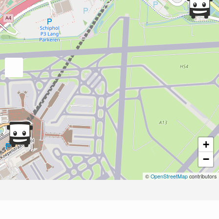
+
−
©
OpenStreetMap
contributors