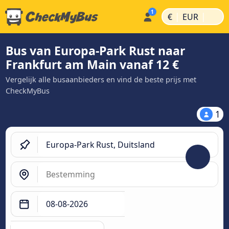
|
|
€
EUR
Bus van Europa-Park Rust naar
Frankfurt am Main vanaf 12 €
Vergelijk alle busaanbieders en vind de beste prijs met
CheckMyBus
1