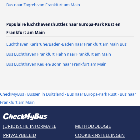
Bus naar Zagreb van Frankfurt am Main
Populaire luchthavenshuttles naar Europa-Park Rust en
Frankfurt am Main
Luchthaven Karlsruhe/Baden-Baden naar Frankfurt am Main Bus
Bus Luchthaven Frankfurt Hahn naar Frankfurt am Main
Bus Luchthaven Keulen/Bonn naar Frankfurt am Main
CheckMyBus
›
Bussen in Duitsland
›
Bus naar Europa-Park Rust
›
Bus naar
Frankfurt am Main
JURIDISCHE INFORMATIE
METHODOLOGIE
PRIVACYBELEID
COOKIE-INSTELLINGEN