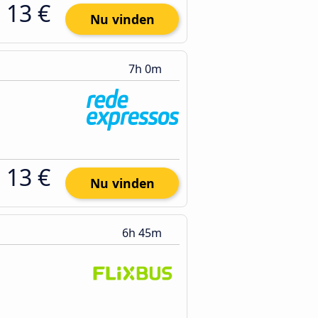
13 €
Nu vinden
7h 0m
13 €
Nu vinden
6h 45m