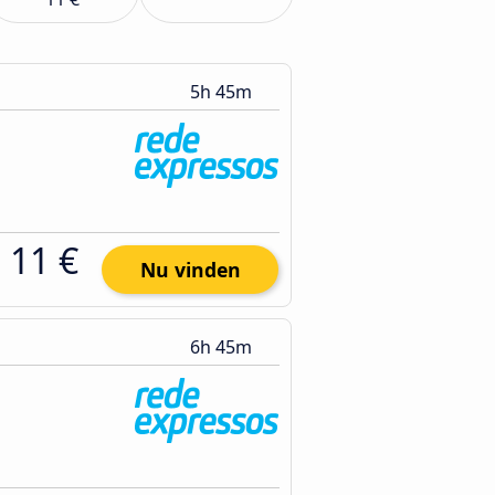
5h 45m
11 €
Nu vinden
6h 45m