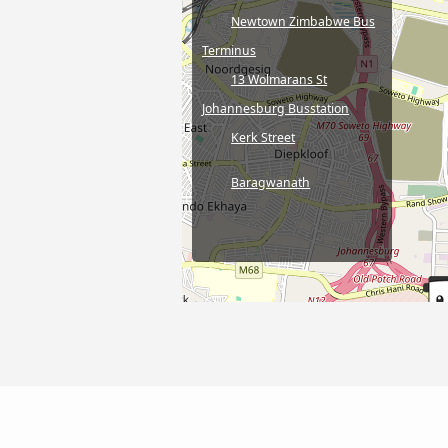
Newtown Zimbabwe Bus
Terminus
13 Wolmarans St
Johannesburg Busstation
Kerk Street
Baragwanath