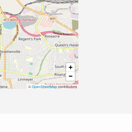
+
−
©
OpenStreetMap
contributors