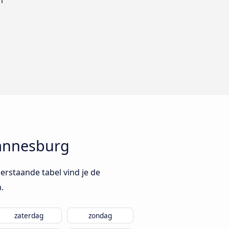
m
hannesburg
rstaande tabel vind je de
.
zaterdag
zondag