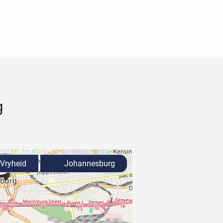
g
Vryheid
Johannesburg