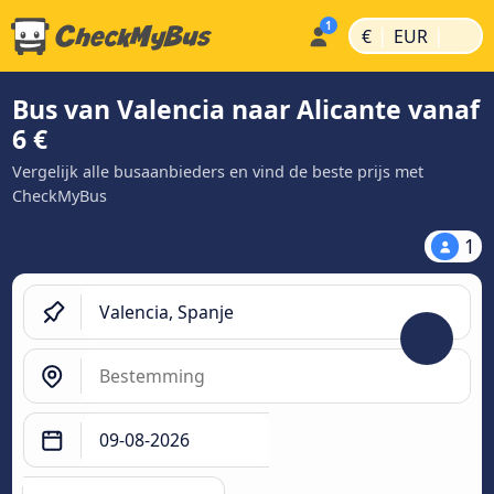
|
|
€
EUR
Bus van Valencia naar Alicante vanaf
6 €
Vergelijk alle busaanbieders en vind de beste prijs met
CheckMyBus
1