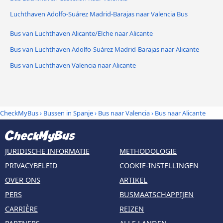
Luchthaven Adolfo-Suárez Madrid-Barajas naar Valencia Bus
Bus van Luchthaven Alicante/Elche naar Alicante
Bus van Luchthaven Adolfo-Suárez Madrid-Barajas naar Alicante
Bus van Luchthaven Valencia naar Alicante
CheckMyBus
›
Bussen in Spanje
›
Bus naar Valencia
›
Bus naar Alicante
JURIDISCHE INFORMATIE
METHODOLOGIE
PRIVACYBELEID
COOKIE-INSTELLINGEN
OVER ONS
ARTIKEL
PERS
BUSMAATSCHAPPIJEN
CARRIÈRE
REIZEN