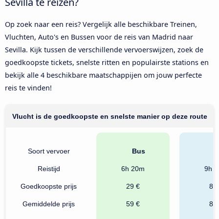
Sevilla te reizen?
Op zoek naar een reis? Vergelijk alle beschikbare Treinen,
Vluchten, Auto's en Bussen voor de reis van Madrid naar
Sevilla. Kijk tussen de verschillende vervoerswijzen, zoek de
goedkoopste tickets, snelste ritten en populairste stations en
bekijk alle 4 beschikbare maatschappijen om jouw perfecte
reis te vinden!
Vlucht is de goedkoopste en snelste manier op deze route
Soort vervoer
Bus
Tr
Reistijd
6h 20m
9h 
Goedkoopste prijs
29 €
87
Gemiddelde prijs
59 €
87