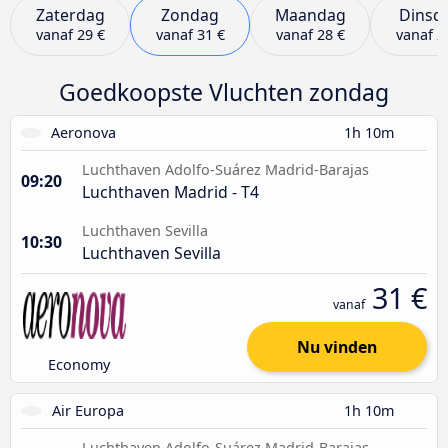
Zaterdag
Zondag
Maandag
Dinsd
vanaf
29 €
vanaf
31 €
vanaf
28 €
vanaf
2
Goedkoopste Vluchten zondag
Aeronova
1h 10m
Luchthaven Adolfo-Suárez Madrid-Barajas
09:20
Luchthaven Madrid - T4
Luchthaven Sevilla
10:30
Luchthaven Sevilla
31 €
vanaf
Nu vinden
Economy
Air Europa
1h 10m
Luchthaven Adolfo-Suárez Madrid-Barajas