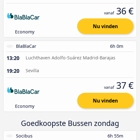
36 €
vanaf
Nu vinden
Economy
BlaBlaCar
6h 0m
13:20
Luchthaven Adolfo-Suárez Madrid-Barajas
19:20
Sevilla
37 €
vanaf
Nu vinden
Economy
Goedkoopste Bussen zondag
Socibus
6h 55m