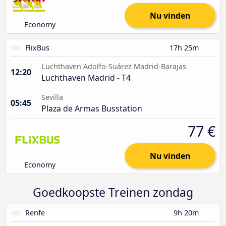
Nu vinden
Economy
FlixBus
17h 25m
Luchthaven Adolfo-Suárez Madrid-Barajas
12:20
Luchthaven Madrid - T4
Sevilla
05:45
Plaza de Armas Busstation
77 €
Nu vinden
Economy
Goedkoopste Treinen zondag
Renfe
9h 20m