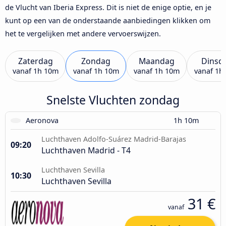
de Vlucht van Iberia Express. Dit is niet de enige optie, en je
kunt op een van de onderstaande aanbiedingen klikken om
het te vergelijken met andere vervoerswijzen.
Zaterdag
Zondag
Maandag
Dinsd
vanaf
1h 10m
vanaf
1h 10m
vanaf
1h 10m
vanaf
1h
Snelste Vluchten zondag
Aeronova
1h 10m
Luchthaven Adolfo-Suárez Madrid-Barajas
09:20
Luchthaven Madrid - T4
Luchthaven Sevilla
10:30
Luchthaven Sevilla
31 €
vanaf