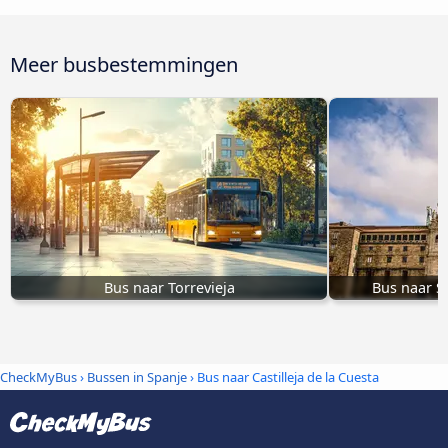
Meer busbestemmingen
Bus naar Torrevieja
Bus naar S
CheckMyBus
›
Bussen in Spanje
› Bus naar Castilleja de la Cuesta