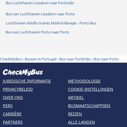
Bus Luchthaven Lissabon naar Portimão
Bus van Luchthaven Lissabon naar Porto
Luchthaven Adolfo-Suárez Madrid-Barajas - Porto Bus
Bus van Luchthaven Porto naar Porto
CheckMyBus
›
Bussen in Portugal
›
Bus naar Portimão
›
Bus naar Porto
JURIDISCHE INFORMATIE
METHODOLOGIE
PRIVACYBELEID
COOKIE-INSTELLINGEN
OVER ONS
ARTIKEL
PERS
BUSMAATSCHAPPIJEN
CARRIÈRE
REIZEN
PARTNERS
ALLE LANDEN