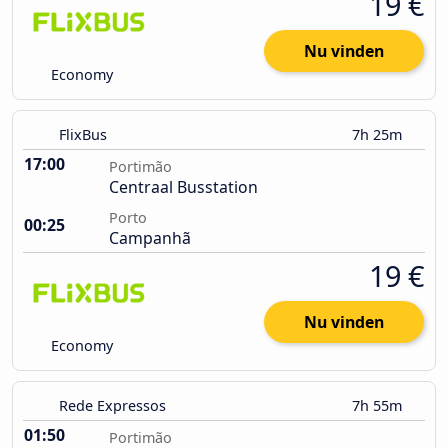
19 €
Nu vinden
Economy
FlixBus
7h 25m
17:00
Portimão
Centraal Busstation
Porto
00:25
Campanhã
19 €
Nu vinden
Economy
Rede Expressos
7h 55m
01:50
Portimão