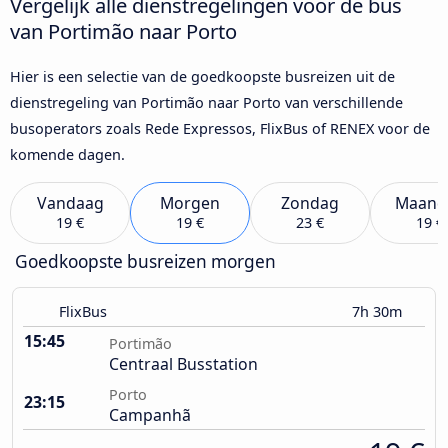
Vergelijk alle dienstregelingen voor de bus
van Portimão naar Porto
Hier is een selectie van de goedkoopste busreizen uit de
dienstregeling van Portimão naar Porto van verschillende
busoperators zoals Rede Expressos, FlixBus of RENEX voor de
komende dagen.
Vandaag
Morgen
Zondag
Maand
19 €
19 €
23 €
19 €
Goedkoopste busreizen morgen
FlixBus
7h 30m
15:45
Portimão
Centraal Busstation
Porto
23:15
Campanhã