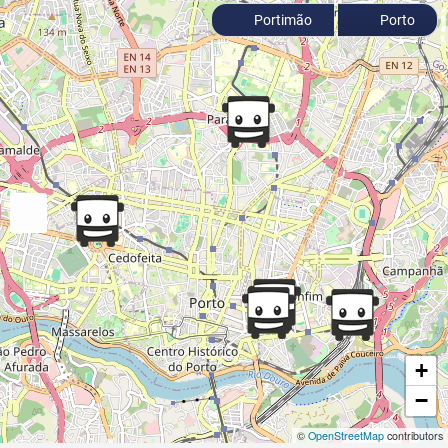
Portimão
Porto
+
−
©
OpenStreetMap
contributors