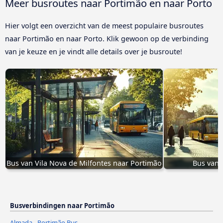
Meer busroutes naar Portimão en naar Porto
Hier volgt een overzicht van de meest populaire busroutes
naar Portimão en naar Porto. Klik gewoon op de verbinding
van je keuze en je vindt alle details over je busroute!
Bus van Vila Nova de Milfontes naar Portimão
Bus van 
Busverbindingen naar Portimão
Almada - Portimão Bus