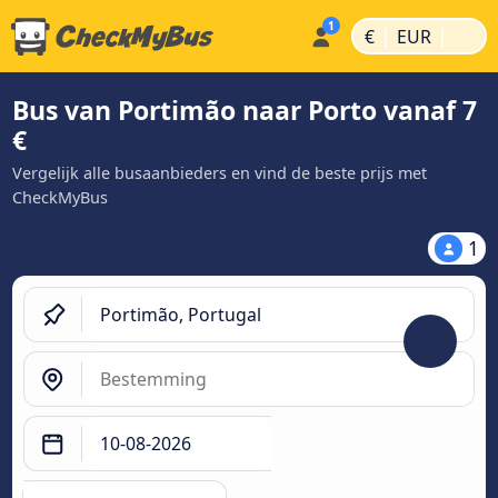
|
|
€
EUR
Bus van Portimão naar Porto vanaf 7
€
Vergelijk alle busaanbieders en vind de beste prijs met
CheckMyBus
1