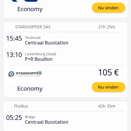
Economy
Nu vinden
STARSHIPPER SAS
21h 25m
15:45
Toulouse
Centraal Busstation
13:10
Luxemburg (stad)
P+R Bouillon
105 €
Economy
Nu vinden
FlixBus
42h 35m
05:25
Braga
Centraal Busstation