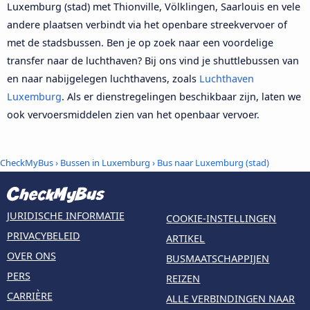
Luxemburg (stad) met Thionville, Völklingen, Saarlouis en vele
andere plaatsen verbindt via het openbare streekvervoer of
met de stadsbussen. Ben je op zoek naar een voordelige
transfer naar de luchthaven? Bij ons vind je shuttlebussen van
en naar nabijgelegen luchthavens, zoals
Luchthaven
Luxemburg
. Als er dienstregelingen beschikbaar zijn, laten we
ook vervoersmiddelen zien van het openbaar vervoer.
CheckMyBus
›
Bussen in Luxemburg
› Bus naar Luxemburg (stad)
JURIDISCHE INFORMATIE
COOKIE-INSTELLINGEN
PRIVACYBELEID
ARTIKEL
OVER ONS
BUSMAATSCHAPPIJEN
PERS
REIZEN
CARRIÈRE
ALLE VERBINDINGEN NAAR