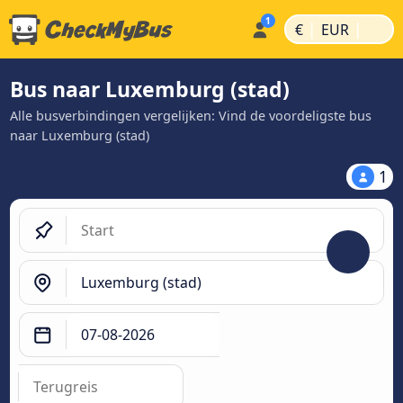
|
|
€
EUR
Bus naar Luxemburg (stad)
Alle busverbindingen vergelijken: Vind de voordeligste bus
naar Luxemburg (stad)
1