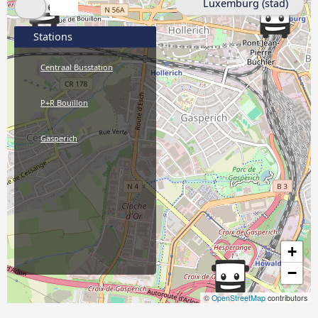
Luxemburg (stad)
Stations
Centraal Busstation
P+R Bouillon
Gasperich
+
−
©
OpenStreetMap
contributors