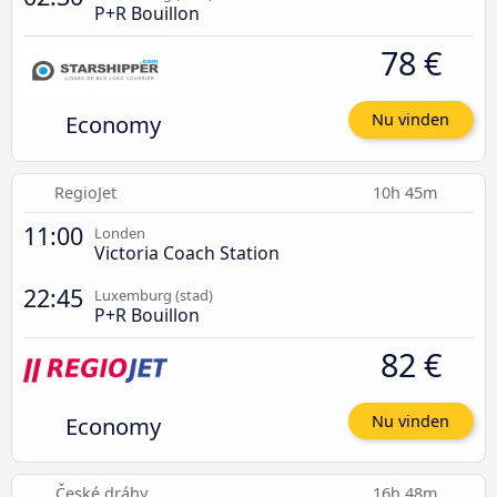
P+R Bouillon
78 €
Economy
Nu vinden
RegioJet
10h 45m
11:00
Londen
Victoria Coach Station
22:45
Luxemburg (stad)
P+R Bouillon
82 €
Economy
Nu vinden
České dráhy
16h 48m