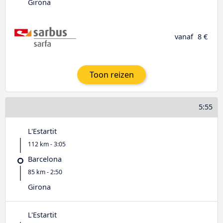
Girona
vanaf
8 €
Toon reizen
5:55
L'Estartit
112 km - 3:05
Barcelona
85 km - 2:50
Girona
L'Estartit