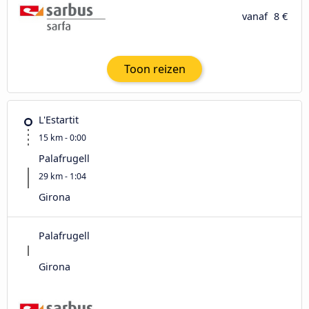
vanaf
8 €
Toon reizen
L'Estartit
15 km - 0:00
Palafrugell
29 km - 1:04
Girona
Palafrugell
Girona