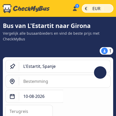
|
|
€
EUR
Bus van L'Estartit naar Girona
Vergelijk alle busaanbieders en vind de beste prijs met
CheckMyBus
1