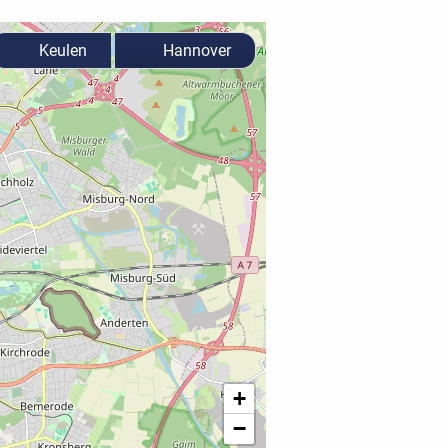
Keulen
Hannover
+
−