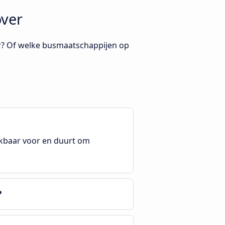
over
er? Of welke busmaatschappijen op
hikbaar voor en duurt om
?