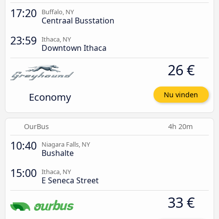
17:20
Buffalo, NY
Centraal Busstation
23:59
Ithaca, NY
Downtown Ithaca
26 €
Economy
Nu vinden
OurBus
4h 20m
10:40
Niagara Falls, NY
Bushalte
15:00
Ithaca, NY
E Seneca Street
33 €