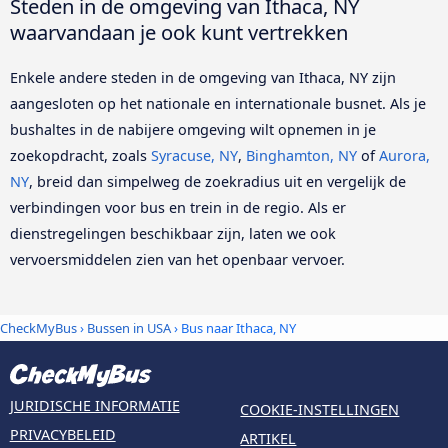
Steden in de omgeving van Ithaca, NY
waarvandaan je ook kunt vertrekken
Enkele andere steden in de omgeving van Ithaca, NY zijn
aangesloten op het nationale en internationale busnet. Als je
bushaltes in de nabijere omgeving wilt opnemen in je
zoekopdracht, zoals
Syracuse, NY
,
Binghamton, NY
of
Aurora,
NY
, breid dan simpelweg de zoekradius uit en vergelijk de
verbindingen voor bus en trein in de regio. Als er
dienstregelingen beschikbaar zijn, laten we ook
vervoersmiddelen zien van het openbaar vervoer.
CheckMyBus
›
Bussen in USA
› Bus naar Ithaca, NY
JURIDISCHE INFORMATIE
COOKIE-INSTELLINGEN
PRIVACYBELEID
ARTIKEL