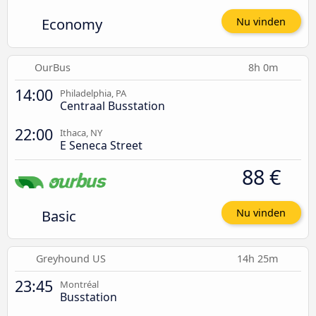
Economy
Nu vinden
OurBus
8h 0m
14:00
Philadelphia, PA
Centraal Busstation
22:00
Ithaca, NY
E Seneca Street
88 €
Basic
Nu vinden
Greyhound US
14h 25m
23:45
Montréal
Busstation