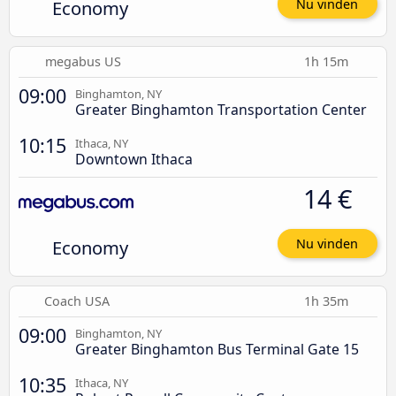
Economy
Nu vinden
megabus US
1h 15m
09:00
Binghamton, NY
Greater Binghamton Transportation Center
10:15
Ithaca, NY
Downtown Ithaca
14 €
Economy
Nu vinden
Coach USA
1h 35m
09:00
Binghamton, NY
Greater Binghamton Bus Terminal Gate 15
10:35
Ithaca, NY