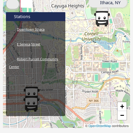
Ithaca, NY
Stations
Downtown Ithaca
E Seneca Street
Robert Purcell Community
Center
+
−
©
OpenStreetMap
contributors