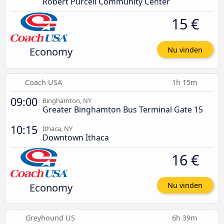
Robert Purcell Community Center
15 €
Economy
Nu vinden
Coach USA
1h 15m
09:00
Binghamton, NY
Greater Binghamton Bus Terminal Gate 15
10:15
Ithaca, NY
Downtown Ithaca
16 €
Economy
Nu vinden
Greyhound US
6h 39m