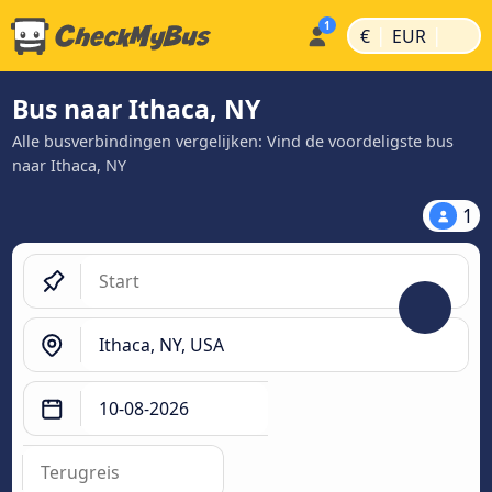
|
|
€
EUR
Bus naar Ithaca, NY
Alle busverbindingen vergelijken: Vind de voordeligste bus
naar Ithaca, NY
1