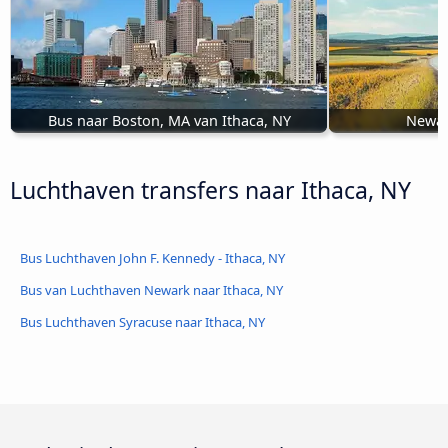
Bus naar Boston, MA van Ithaca, NY
Newar
Luchthaven transfers naar Ithaca, NY
Bus Luchthaven John F. Kennedy - Ithaca, NY
Bus van Luchthaven Newark naar Ithaca, NY
Bus Luchthaven Syracuse naar Ithaca, NY