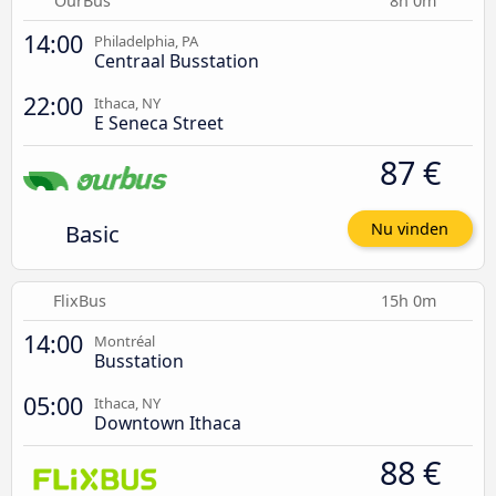
OurBus
8h 0m
14:00
Philadelphia, PA
Centraal Busstation
22:00
Ithaca, NY
E Seneca Street
87 €
Basic
Nu vinden
FlixBus
15h 0m
14:00
Montréal
Busstation
05:00
Ithaca, NY
Downtown Ithaca
88 €