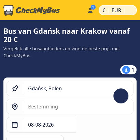
|
|
€
EUR
Bus van Gdańsk naar Krakow vanaf
20 €
Vergelijk alle busaanbieders en vind de beste prijs met
CheckMyBus
1