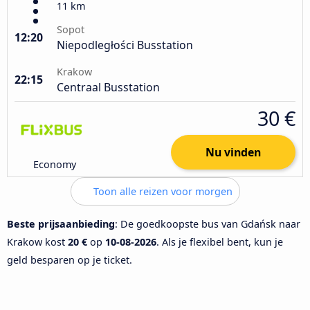
11 km
Sopot
12:20
Niepodległości Busstation
Krakow
22:15
Centraal Busstation
30 €
Nu vinden
Economy
Toon alle reizen voor morgen
Beste prijsaanbieding
: De goedkoopste bus van Gdańsk naar
Krakow kost
20 €
op
10-08-2026
. Als je flexibel bent, kun je
geld besparen op je ticket.