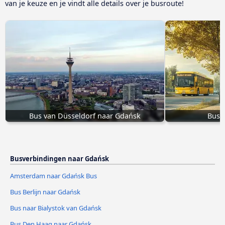
van je keuze en je vindt alle details over je busroute!
Bus van Düsseldorf naar Gdańsk
Bus 
Busverbindingen naar Gdańsk
Amsterdam naar Gdańsk Bus
Bus Berlijn naar Gdańsk
Bus naar Bialystok van Gdańsk
Bus Den Haag naar Gdańsk