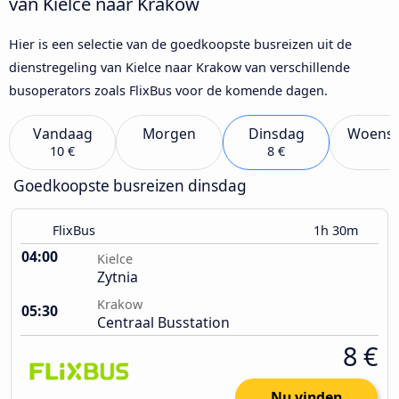
van Kielce naar Krakow
Hier is een selectie van de goedkoopste busreizen uit de
dienstregeling van Kielce naar Krakow van verschillende
busoperators zoals FlixBus voor de komende dagen.
Vandaag
Morgen
Dinsdag
Woens
10 €
8 €
Goedkoopste busreizen dinsdag
FlixBus
1h 30m
04:00
Kielce
Zytnia
Krakow
05:30
Centraal Busstation
8 €
Nu vinden