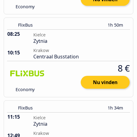
Economy
FlixBus
1h 50m
08:25
Kielce
Zytnia
Krakow
10:15
Centraal Busstation
8 €
Nu vinden
Economy
FlixBus
1h 34m
11:15
Kielce
Zytnia
Krakow
12:49