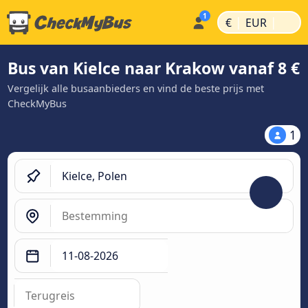
|
|
€
EUR
Bus van Kielce naar Krakow vanaf 8 €
Vergelijk alle busaanbieders en vind de beste prijs met
CheckMyBus
1