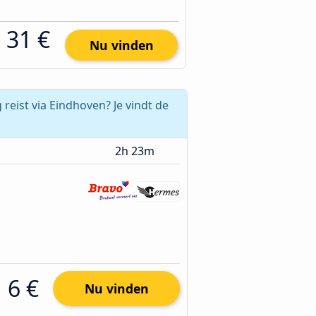
31 €
Nu vinden
reist via Eindhoven? Je vindt de
2h 23m
6 €
Nu vinden