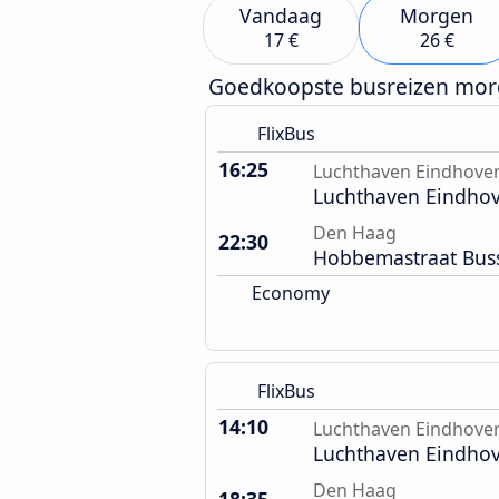
Vandaag
Morgen
17 €
26 €
Goedkoopste busreizen mo
FlixBus
16:25
Luchthaven Eindhove
Luchthaven Eindho
Den Haag
22:30
Hobbemastraat Buss
Economy
FlixBus
14:10
Luchthaven Eindhove
Luchthaven Eindho
Den Haag