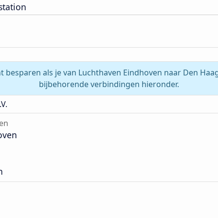
tation
nt besparen als je van Luchthaven Eindhoven naar Den Haag 
bijbehorende verbindingen hieronder.
V.
en
oven
n