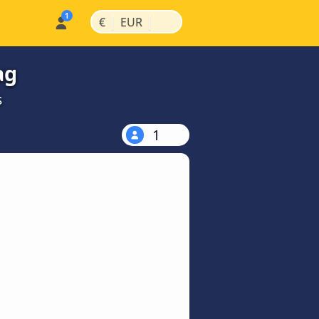
|
|
€
EUR
ag
s
1