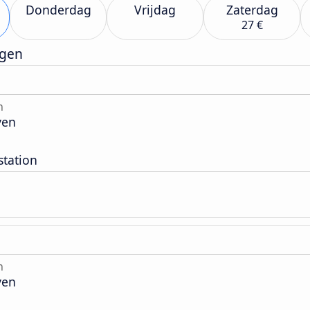
Donderdag
Vrijdag
Zaterdag
27 €
rgen
n
ven
tation
n
ven