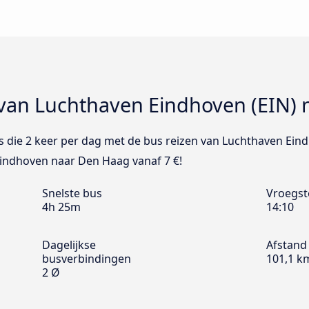
 van Luchthaven Eindhoven (EIN)
xBus die 2 keer per dag met de bus reizen van Luchthaven Ei
Eindhoven naar Den Haag vanaf 7 €!
Snelste bus
Vroegst
4h 25m
14:10
Dagelijkse
Afstand
busverbindingen
101,1 k
2 Ø