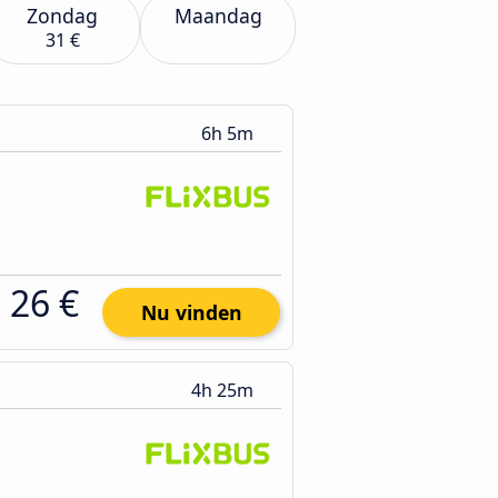
Zondag
Maandag
31 €
6h 5m
26 €
Nu vinden
4h 25m