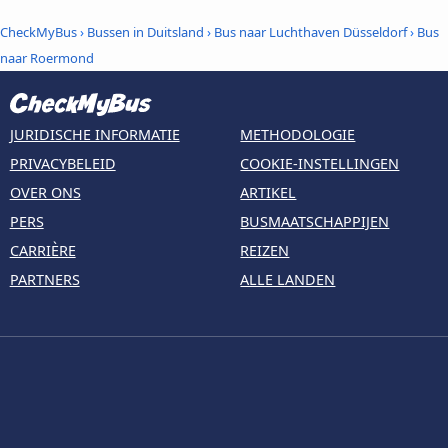
CheckMyBus
›
Bussen in Duitsland
›
Bus naar Luchthaven Düsseldorf
›
Bus
naar Roermond
JURIDISCHE INFORMATIE
METHODOLOGIE
PRIVACYBELEID
COOKIE-INSTELLINGEN
OVER ONS
ARTIKEL
PERS
BUSMAATSCHAPPIJEN
CARRIÈRE
REIZEN
PARTNERS
ALLE LANDEN