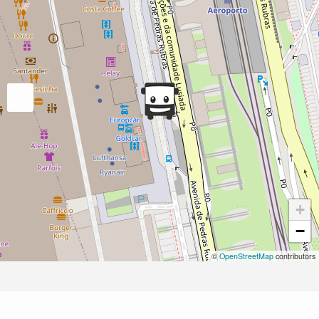
+
−
©
OpenStreetMap
contributors