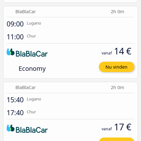
BlaBlaCar
2h 0m
09:00
Lugano
11:00
Chur
14 €
vanaf
Economy
Nu vinden
BlaBlaCar
2h 0m
15:40
Lugano
17:40
Chur
17 €
vanaf