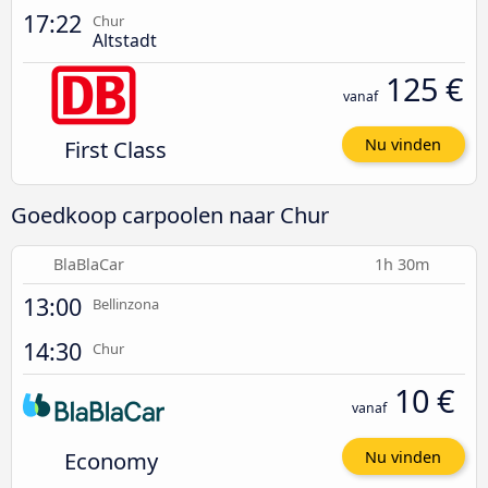
17:22
Chur
Altstadt
125 €
vanaf
First Class
Nu vinden
Goedkoop carpoolen naar Chur
BlaBlaCar
1h 30m
13:00
Bellinzona
14:30
Chur
10 €
vanaf
Economy
Nu vinden