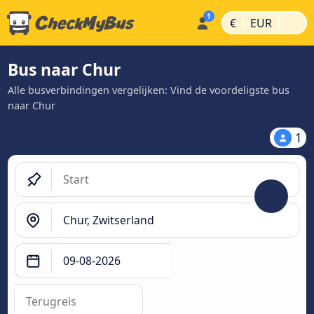
|
|
€
EUR
Bus naar Chur
Alle busverbindingen vergelijken: Vind de voordeligste bus
naar Chur
1