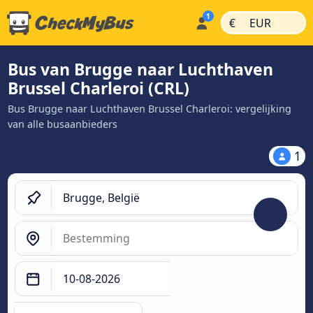
|
|
€
EUR
Bus van Brugge naar Luchthaven
Brussel Charleroi (CRL)
Bus Brugge naar Luchthaven Brussel Charleroi: vergelijking
van alle busaanbieders
1