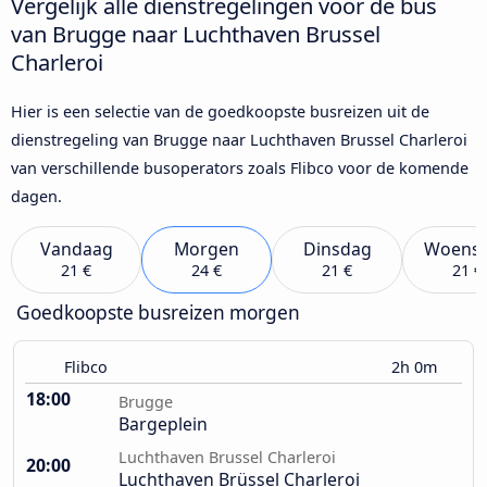
Vergelijk alle dienstregelingen voor de bus
van Brugge naar Luchthaven Brussel
Charleroi
Hier is een selectie van de goedkoopste busreizen uit de
dienstregeling van Brugge naar Luchthaven Brussel Charleroi
van verschillende busoperators zoals Flibco voor de komende
dagen.
Vandaag
Morgen
Dinsdag
Woens
21 €
24 €
21 €
21 €
Goedkoopste busreizen morgen
Flibco
2h 0m
18:00
Brugge
Bargeplein
Luchthaven Brussel Charleroi
20:00
Luchthaven Brüssel Charleroi