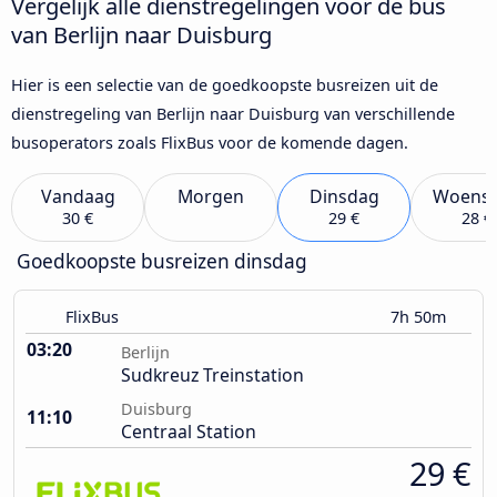
Vergelijk alle dienstregelingen voor de bus
van Berlijn naar Duisburg
Hier is een selectie van de goedkoopste busreizen uit de
dienstregeling van Berlijn naar Duisburg van verschillende
busoperators zoals FlixBus voor de komende dagen.
Vandaag
Morgen
Dinsdag
Woens
30 €
29 €
28 €
Goedkoopste busreizen dinsdag
FlixBus
7h 50m
03:20
Berlijn
Sudkreuz Treinstation
Duisburg
11:10
Centraal Station
29 €