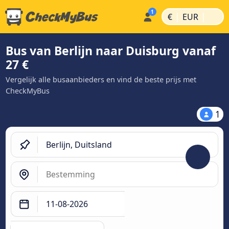
|
|
€
EUR
Bus van Berlijn naar Duisburg vanaf
27 €
Vergelijk alle busaanbieders en vind de beste prijs met
CheckMyBus
1