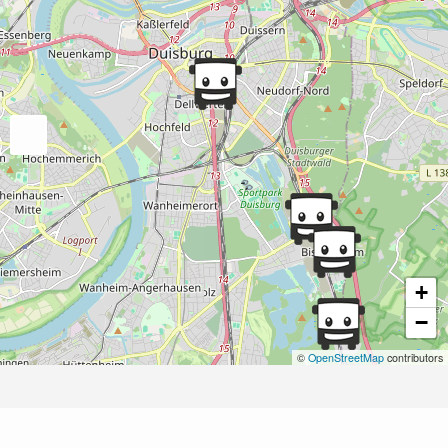
+
−
©
OpenStreetMap
contributors