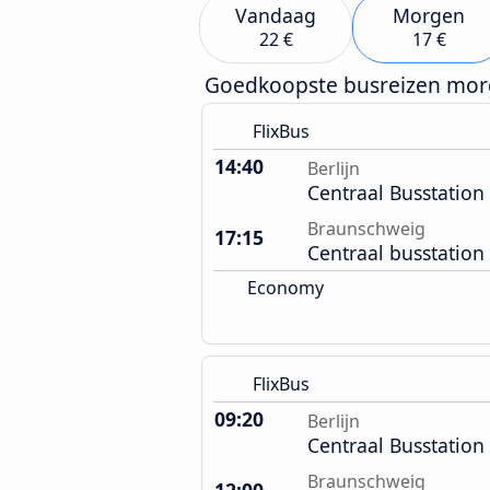
Vandaag
Morgen
22 €
17 €
Goedkoopste busreizen mo
FlixBus
14:40
Berlijn
Centraal Busstation
Braunschweig
17:15
Centraal busstation
Economy
FlixBus
09:20
Berlijn
Centraal Busstation
Braunschweig