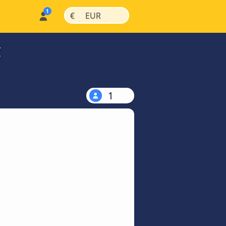
|
|
€
EUR
€
1