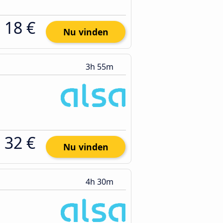
18 €
Nu vinden
3h 55m
32 €
Nu vinden
4h 30m