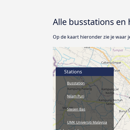
Alle busstations en 
Op de kaart hieronder zie je waar j
Stations
Busstation
Nilam Puri
Stesen Bas
UMK Universiti Malaysia