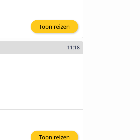
Toon reizen
11:18
Toon reizen