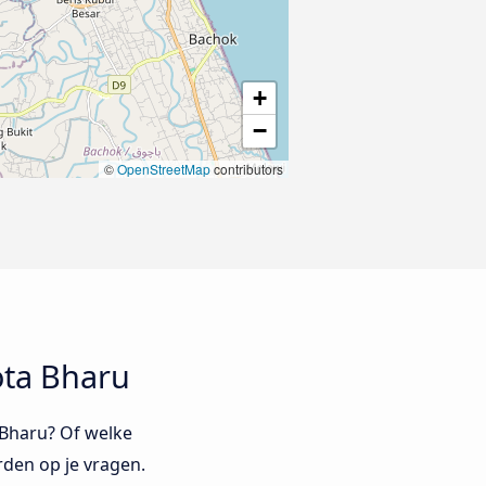
+
−
©
OpenStreetMap
contributors
ota Bharu
a Bharu? Of welke
rden op je vragen.