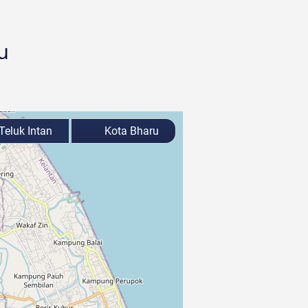
u
Teluk Intan
Kota Bharu