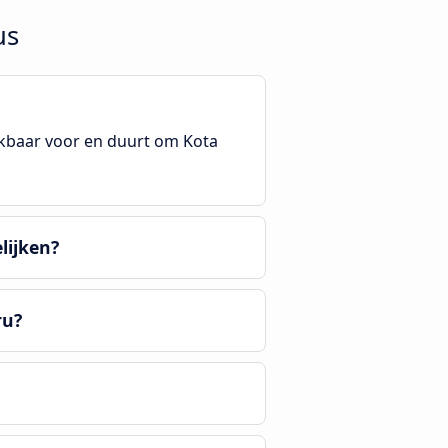
us
hikbaar voor en duurt om Kota
lijken?
ru?