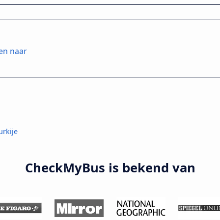
en naar
urkije
CheckMyBus is bekend van